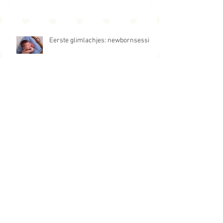
In veilige handen: newbornsessie
Eerste glimlachjes: newbornsessie
Broederliefde
Eerste verjaardag: buitensessie met
tipi tent.