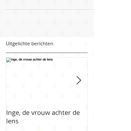
eigen kinderen fotografeer. Als ik eens een vrij
moment heb, laat ik vaak mijn camer
Uitgelichte berichten
Inge, de vrouw achter de
Newbornfotogr