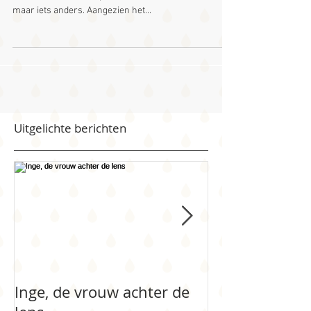
Ze mailde me, een tijdje geleden. Haar zoontje werd
één en ze wilde iets speciaals. Geen cakesmash,
maar iets anders. Aangezien het...
Uitgelichte berichten