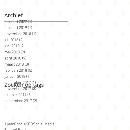
Archief
februari 2022
(1)
1 post
februari 2019
(1)
1 post
november 2018
(1)
1 post
juli 2018
(2)
2 posts
juni 2018
(2)
2 posts
mei 2018
(2)
2 posts
april 2018
(9)
9 posts
maart 2018
(3)
3 posts
februari 2018
(5)
5 posts
januari 2018
(4)
4 posts
december 2017
(1)
1 post
Zoeken op tags
november 2017
(3)
3 posts
oktober 2017
(6)
6 posts
september 2017
(2)
2 posts
1 jaar
Google
SEO
Social Media
Telenet Business