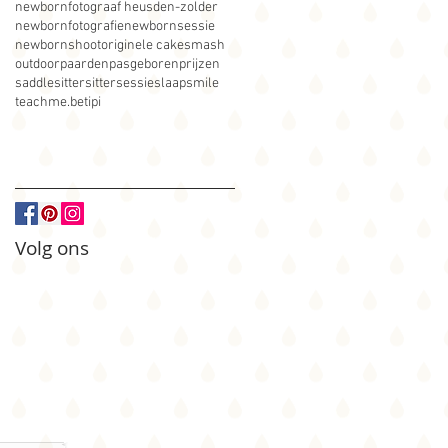
newbornfotograaf heusden-zolder
newbornfotografie
newbornsessie
newbornshoot
originele cakesmash
outdoor
paarden
pasgeboren
prijzen
saddle
sitter
sittersessie
slaap
smile
teachme.be
tipi
Volg ons