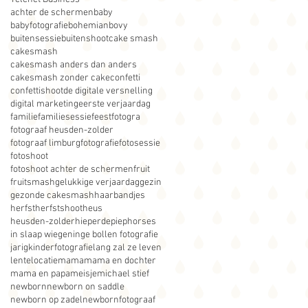
achter de schermen
baby
babyfotografie
bohemian
bovy
buitensessie
buitenshoot
cake smash
cakesmash
cakesmash anders dan anders
cakesmash zonder cake
confetti
confettishoot
de digitale versnelling
digital marketing
eerste verjaardag
familie
familiesessie
feest
fotogra
fotograaf heusden-zolder
fotograaf limburg
fotografie
fotosessie
fotoshoot
fotoshoot achter de schermen
fruit
fruitsmash
gelukkige verjaardag
gezin
gezonde cakesmash
haarbandjes
herfst
herfstshoot
heus
heusden-zolder
hieperdepiep
horses
in slaap wiegen
inge bollen fotografie
jarig
kinderfotografie
lang zal ze leven
lente
locatie
mama
mama en dochter
mama en papa
meisje
michael stief
newborn
newborn on saddle
newborn op zadel
newbornfotograaf