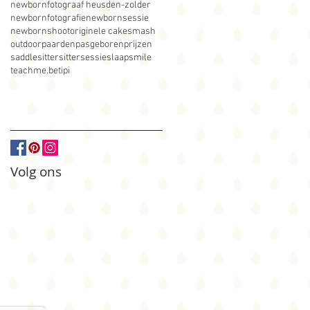
newbornfotograaf heusden-zolder
newbornfotografie
newbornsessie
newbornshoot
originele cakesmash
outdoor
paarden
pasgeboren
prijzen
saddle
sitter
sittersessie
slaap
smile
teachme.be
tipi
Volg ons