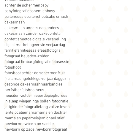
achter de schermen
baby
babyfotografie
bohemian
bovy
buitensessie
buitenshoot
cake smash
cakesmash
cakesmash anders dan anders
cakesmash zonder cake
confetti
confettishoot
de digitale versnelling
digital marketing
eerste verjaardag
familie
familiesessie
feest
fotogra
fotograaf heusden-zolder
fotograaf limburg
fotografie
fotosessie
fotoshoot
fotoshoot achter de schermen
fruit
fruitsmash
gelukkige verjaardag
gezin
gezonde cakesmash
haarbandjes
herfst
herfstshoot
heus
heusden-zolder
hieperdepiep
horses
in slaap wiegen
inge bollen fotografie
jarig
kinderfotografie
lang zal ze leven
lente
locatie
mama
mama en dochter
mama en papa
meisje
michael stief
newborn
newborn on saddle
newborn op zadel
newbornfotograaf