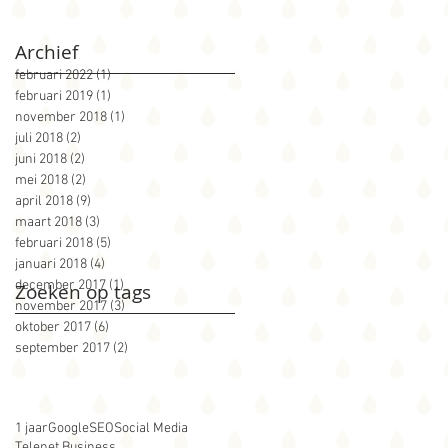
Archief
februari 2022
(1)
1 post
februari 2019
(1)
1 post
november 2018
(1)
1 post
juli 2018
(2)
2 posts
juni 2018
(2)
2 posts
mei 2018
(2)
2 posts
april 2018
(9)
9 posts
maart 2018
(3)
3 posts
februari 2018
(5)
5 posts
januari 2018
(4)
4 posts
december 2017
(1)
1 post
Zoeken op tags
november 2017
(3)
3 posts
oktober 2017
(6)
6 posts
september 2017
(2)
2 posts
1 jaar
Google
SEO
Social Media
Telenet Business