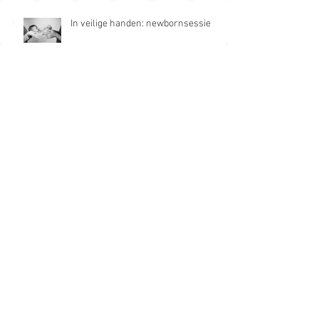
In veilige handen: newbornsessie
Eerste glimlachjes: newbornsessie
Broederliefde