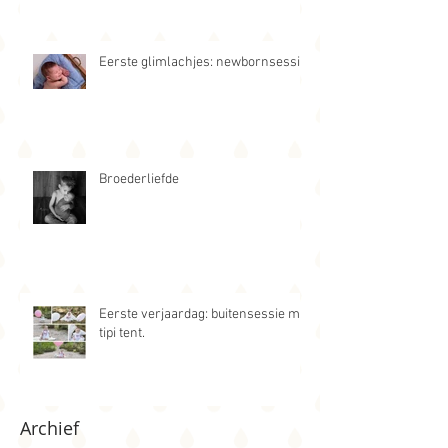
Eerste glimlachjes: newbornsessie
Broederliefde
Eerste verjaardag: buitensessie met
tipi tent.
Archief