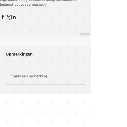
buitenshoot
locatie
heus
bovy
Opmerkingen
Plaats een opmerking...