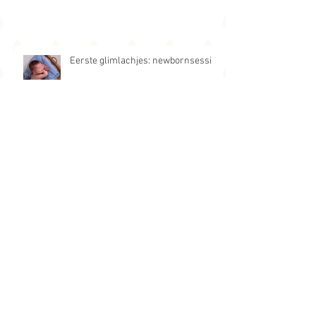
Eerste glimlachjes: newbornsessie
Broederliefde
Eerste verjaardag: buitensessie met
tipi tent.