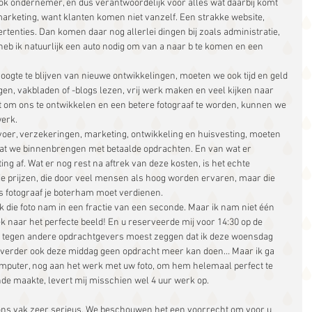
ok ondernemer, en dus verantwoordelijk voor alles wat daarbij komt 
n marketing, want klanten komen niet vanzelf. Een strakke website, 
rtenties. Dan komen daar nog allerlei dingen bij zoals administratie, 
b ik natuurlijk een auto nodig om van a naar b te komen en een 
 hoogte te blijven van nieuwe ontwikkelingen, moeten we ook tijd en geld 
gen, vakbladen of -blogs lezen, vrij werk maken en veel kijken naar 
st om ons te ontwikkelen en een betere fotograaf te worden, kunnen we 
werk.
voer, verzekeringen, marketing, ontwikkeling en huisvesting, moeten 
at we binnenbrengen met betaalde opdrachten. En van wat er 
ting af. Wat er nog rest na aftrek van deze kosten, is het echte 
e prijzen, die door veel mensen als hoog worden ervaren, maar die 
 als fotograaf je boterham moet verdienen.
 ik die foto nam in een fractie van een seconde. Maar ik nam niet één 
ek naar het perfecte beeld! En u reserveerde mij voor 14:30 op de 
k tegen andere opdrachtgevers moest zeggen dat ik deze woensdag 
k verder ook deze middag geen opdracht meer kan doen… Maar ik ga 
computer, nog aan het werk met uw foto, om hem helemaal perfect te 
nde maakte, levert mij misschien wel 4 uur werk op.
 ons vak zeer serieus. We beschouwen het een voorrecht om voor u 