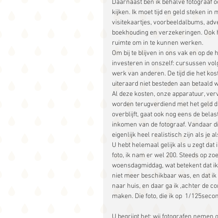
Daarnaast ben ik behalve fotograaf o
kijken. Ik moet tijd en geld steken i
visitekaartjes, voorbeeldalbums, adve
boekhouding en verzekeringen. Ook he
ruimte om in te kunnen werken.
Om bij te blijven in ons vak en op de
investeren in onszelf: cursussen vol
werk van anderen. De tijd die het ko
uiteraard niet besteden aan betaald 
Al deze kosten, onze apparatuur, ver
worden terugverdiend met het geld d
overblijft, gaat ook nog eens de belas
inkomen van de fotograaf. Vandaar di
eigenlijk heel realistisch zijn als je
U hebt helemaal gelijk als u zegt dat
foto, ik nam er wel 200. Steeds op zo
woensdagmiddag, wat betekent dat i
niet meer beschikbaar was, en dat i
naar huis, en daar ga ik ,achter de 
maken. Die foto, die ik op  1/125seco
U begrijpt het: wij fotografen nemen