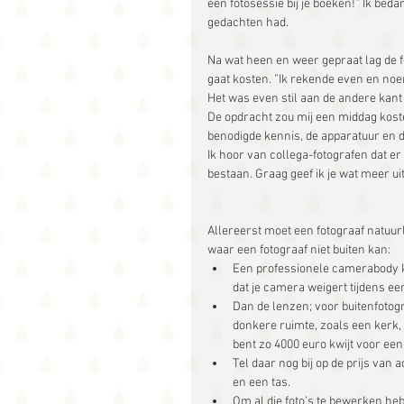
een fotosessie bij je boeken!” Ik bed
gedachten had.
Na wat heen en weer gepraat lag de fo
gaat kosten. ”Ik rekende even en no
Het was even stil aan de andere kant v
De opdracht zou mij een middag koste
benodigde kennis, de apparatuur en 
Ik hoor van collega-fotografen dat e
bestaan. Graag geef ik je wat meer uit
Allereerst moet een fotograaf natuurli
waar een fotograaf niet buiten kan: 
Een professionele camerabody ko
dat je camera weigert tijdens een 
Dan de lenzen; voor buitenfotograf
donkere ruimte, zoals een kerk, 
bent zo 4000 euro kwijt voor een 
Tel daar nog bij op de prijs van 
en een tas.  
Om al die foto’s te bewerken he