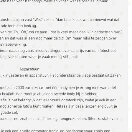
ankte haar voor het compliment en vroeg wat ze precies in haar 
toshoot bijna vast “Wel,” zei ze, “dan ben ik ook wel benieuwd wat dat 
emde toen een bedrag.
an de lijn. “Oh,” zei ze toen, “dat is veel meer dan ik in gedachten had.”
n en dat was alleen nog maar de tijd. Om maar niks te zeggen over 
de nabewerking.
r inderdaad nog vaak misopvattingen over de prijs van een fotoshoot 
leg over punten waar je vaak niet bij stilstaat:
Apparatuur
jk investeren in apparatuur. Het onderstaande lijstje bestaat uit zaken 
st zo’n 2000 euro. Maar met één body ben je er nog niet, want stel 
bruiloft, dan moet je altijd een tweede body bij je hebben.  
ie is het belangrijk dat je lenzen lichtsterk zijn, zodat je ook in een 
nog scherpe foto’s kunt maken. Helaas zijn deze lenzen erg duur; je 
goede set.  
accessoires, zoals accu’s, filters, geheugenkaarten, flitsers, statieven 
b je ook een snelle computer nodig, en randapparatuur zoals een 