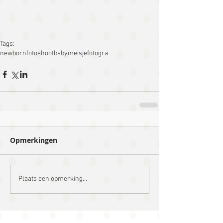
Tags:
newborn
fotoshoot
baby
meisje
fotogra
Opmerkingen
Plaats een opmerking...