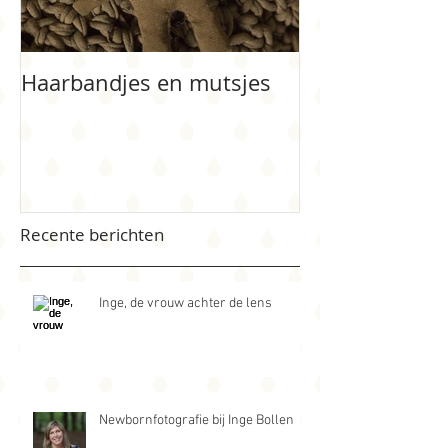
Haarbandjes en mutsjes
Bloemenmeisj
Recente berichten
Inge, de vrouw achter de lens
Newbornfotografie bij Inge Bollen