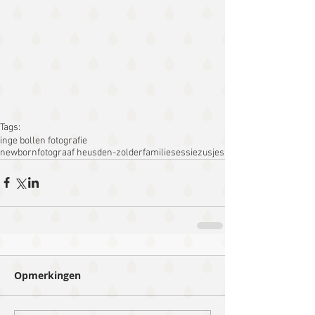
Tags:
inge bollen fotografie
newbornfotograaf heusden-zolder
familiesessie
zusjes
Opmerkingen