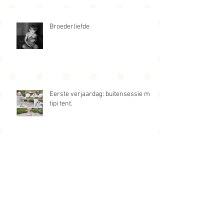
Broederliefde
Eerste verjaardag: buitensessie met
tipi tent.
Archief
februari 2022
(1)
1 post
februari 2019
(1)
1 post
november 2018
(1)
1 post
juli 2018
(2)
2 posts
juni 2018
(2)
2 posts