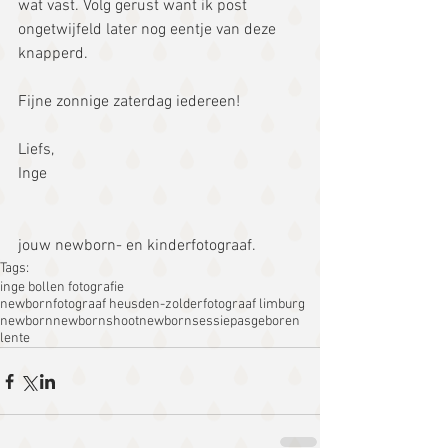
wat vast. Volg gerust want ik post 
ongetwijfeld later nog eentje van deze 
knapperd.
Fijne zonnige zaterdag iedereen!
Liefs,
Inge
jouw newborn- en kinderfotograaf.
Tags:
inge bollen fotografie
newbornfotograaf heusden-zolder
fotograaf limburg
newborn
newbornshoot
newbornsessie
pasgeboren
lente