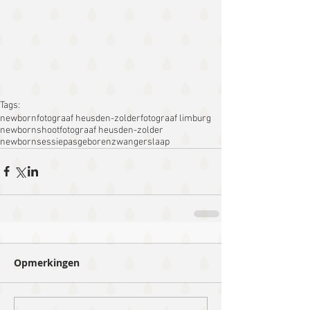
Tags:
newbornfotograaf heusden-zolder
fotograaf limburg
newbornshoot
fotograaf heusden-zolder
newbornsessie
pasgeboren
zwanger
slaap
Opmerkingen