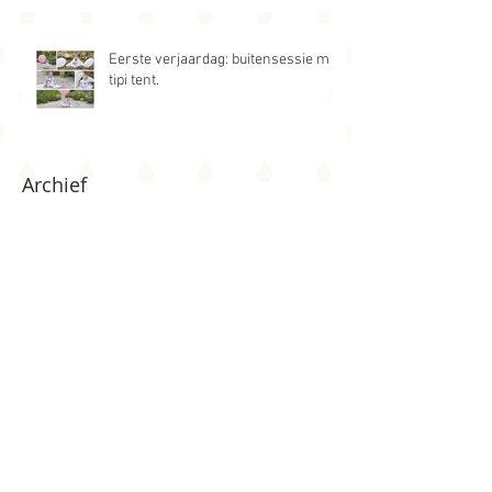
Eerste verjaardag: buitensessie met
tipi tent.
Archief
februari 2022
(1)
1 post
februari 2019
(1)
1 post
november 2018
(1)
1 post
juli 2018
(2)
2 posts
juni 2018
(2)
2 posts
mei 2018
(2)
2 posts
april 2018
(9)
9 posts
maart 2018
(3)
3 posts
februari 2018
(5)
5 posts
januari 2018
(4)
4 posts
december 2017
(1)
1 post